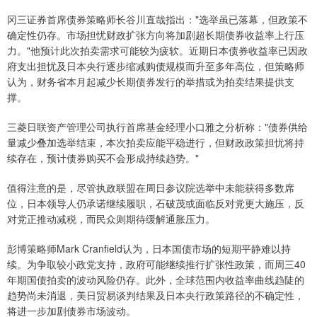
冈三证券首席债券策略师长谷川直哉指出："选举虽已落幕，但政策不
确定性仍存。市场担忧财政扩张方向将加剧超长期债券收益率上行压
力。"他预计此次拍卖需求可能较为疲软。近期日本债券收益率已因政
府支出担忧及日本央行逐步缩减购债规模而升至多年高位，但策略师
认为，财务省本月起减少长期债券发行的举措或为拍卖结果提供支
撑。
三菱日联资产管理公司执行首席基金经理小口雅之分析称："债券供给
量减少叠加选举结束，本次拍卖应能平稳进行，但财政政策担忧将持
续存在，预计债券购买不会形成持续趋势。"
值得注意的是，尽管执政联盟在周日参议院选举中未能获得多数席
位，日本领导人仍承诺继续履职，石破茂或面临反对党更大施压，反
对党正推动减税，而民众则期待缓解通胀压力。
彭博策略师Mark Cranfield认为，日本国债市场的短期平静难以持
续。为争取较小政党支持，政府可能继续推行扩张性政策，而周三40
年期国债拍卖的波动风险仍存。此外，全球范围内收益率曲线趋陡的
趋势尚未消退，美日贸易谈判结果及日本央行政策路径的不确定性，
将进一步加剧债券市场波动。