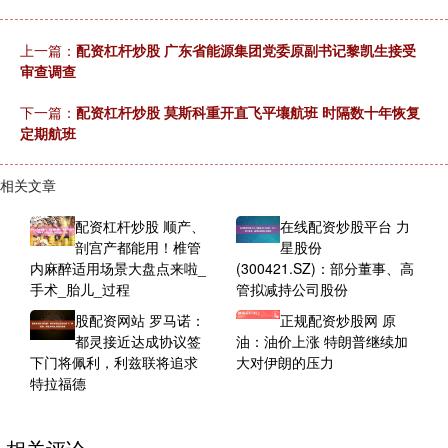
上一篇：
配资杠杆炒股 广东省能源集团党委原副书记黎凯生接受
审查调查
下一篇：
配资杠杆炒股 莫斯科重开直飞平壤航班 时隔数十年恢复
定期航班
相关文章
配资杠杆炒股 顺产、
在线配资炒股平台 力
剖宫产都能用！椎管
星股份
内麻醉适用场景大盘点来啦_
(300421.SZ)：部分董事、高
手术_胎儿_过程
管拟减持公司股份
股配资网站 罗马诺：
正规配资炒股网 原
都灵接近达成协议签
油：油价上涨 特朗普继续加
下门将佩利，利兹联将追求
大对伊朗的压力
特拉福德